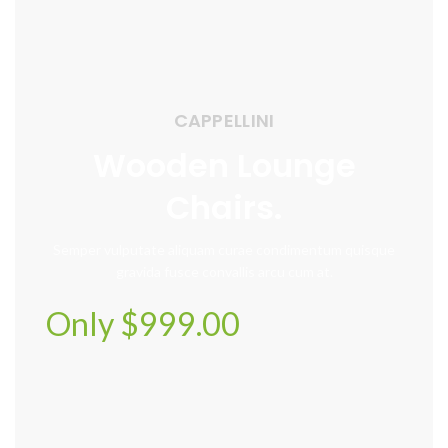
CAPPELLINI
Wooden Lounge
Chairs.
Semper vulputate aliquam curae condimentum quisque
gravida fusce convallis arcu cum at.
Only $999.00